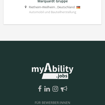
Marquardt Gruppe
Rietheim-Weilheim
,
Deutschland
Automobil und Bauteilherstellung
FÜR BEWERBER:INNEN