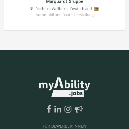
Marquardt Gruppe
Rietheim-Weilheim
,
Deutschland
Automobil und Bauteilherstellung
FÜR BEWERBER:INNEN