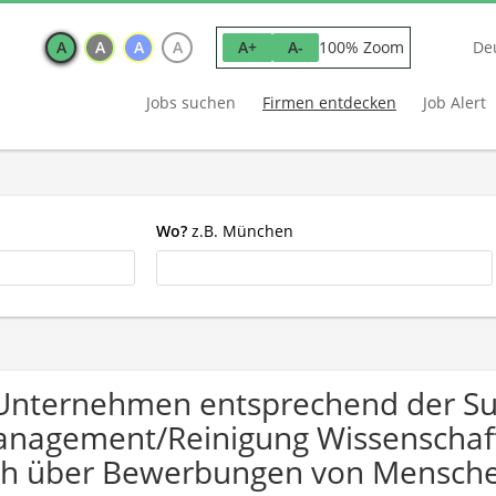
A
A
A
A
100% Zoom
A+
A-
De
Jobs suchen
Firmen entdecken
Job Alert
Wo?
z.B. München
Unternehmen entsprechend der Suc
nagement/Reinigung Wissenschaft
ch über Bewerbungen von Mensche