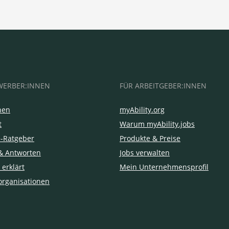
WERBER:INNEN
FÜR ARBEITGEBER:INNEN
hen
myAbility.org
t
Warum myAbility.jobs
e-Ratgeber
Produkte & Preise
& Antworten
Jobs verwalten
 erklärt
Mein Unternehmensprofil
organisationen