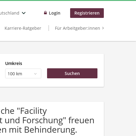
utschland
Login
Registrieren
Karriere-Ratgeber
Für Arbeitgeber:innen
Umkreis
100 km
he "Facility
 und Forschung" freuen
n mit Behinderung.