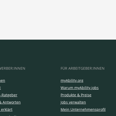
WERBER:INNEN
FÜR ARBEITGEBER:INNEN
hen
myAbility.org
t
Warum myAbility.jobs
e-Ratgeber
Produkte & Preise
& Antworten
Jobs verwalten
 erklärt
Mein Unternehmensprofil