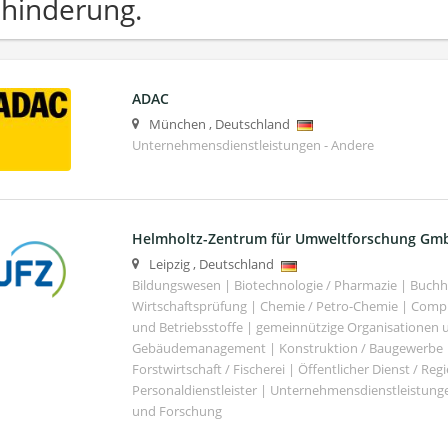
hinderung.
ADAC
München
,
Deutschland
Unternehmensdienstleistungen - Andere
Helmholtz-Zentrum für Umweltforschung Gm
Leipzig
,
Deutschland
Bildungswesen | Biotechnologie / Pharmazie | Buch
Wirtschaftsprüfung | Chemie / Petro-Chemie | Comput
und Betriebsstoffe | gemeinnützige Organisationen u
Gebäudemanagement | Konstruktion / Baugewerbe | 
Forstwirtschaft / Fischerei | Öffentlicher Dienst / Re
Personaldienstleister | Unternehmensdienstleistunge
und Forschung