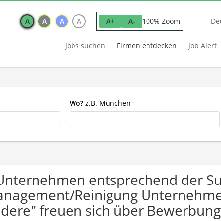
A
A
A
A
100% Zoom
A+
A-
De
Jobs suchen
Firmen entdecken
Job Alert
Wo?
z.B. München
Unternehmen entsprechend der Suc
nagement/Reinigung Unternehmen
dere" freuen sich über Bewerbun