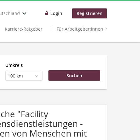
utschland
Login
Registrieren
Karriere-Ratgeber
Für Arbeitgeber:innen
Umkreis
100 km
he "Facility
sdienstleistungen -
gen von Menschen mit