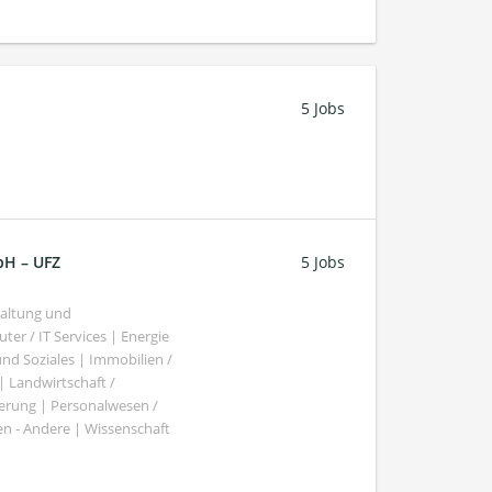
5 Jobs
bH – UFZ
5 Jobs
haltung und
er / IT Services | Energie
nd Soziales | Immobilien /
Landwirtschaft /
gierung | Personalwesen /
n - Andere | Wissenschaft