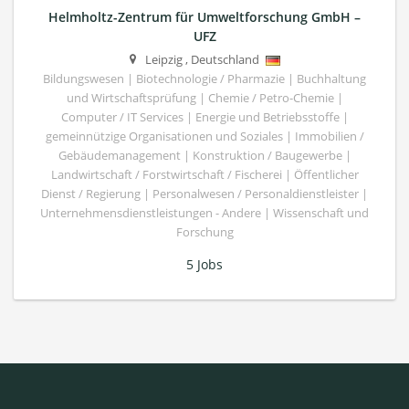
Helmholtz-Zentrum für Umweltforschung GmbH –
UFZ
Leipzig
,
Deutschland
Bildungswesen | Biotechnologie / Pharmazie | Buchhaltung
und Wirtschaftsprüfung | Chemie / Petro-Chemie |
Computer / IT Services | Energie und Betriebsstoffe |
gemeinnützige Organisationen und Soziales | Immobilien /
Gebäudemanagement | Konstruktion / Baugewerbe |
Landwirtschaft / Forstwirtschaft / Fischerei | Öffentlicher
Dienst / Regierung | Personalwesen / Personaldienstleister |
Unternehmensdienstleistungen - Andere | Wissenschaft und
Forschung
5 Jobs