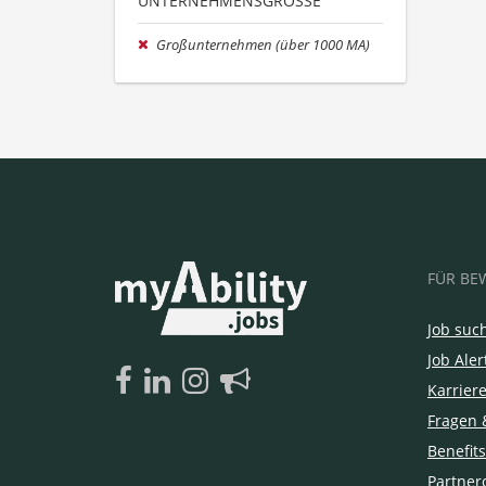
UNTERNEHMENSGRÖSSE
Großunternehmen (über 1000 MA)
FÜR BE
Job suc
Job Aler
Karrier
Fragen 
Benefits
Partner