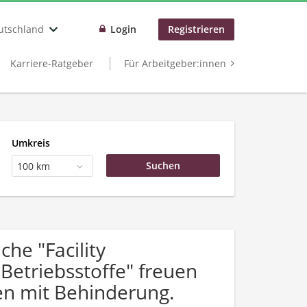
utschland
Login
Registrieren
Karriere-Ratgeber
Für Arbeitgeber:innen
Umkreis
100 km
he "Facility
etriebsstoffe" freuen
n mit Behinderung.