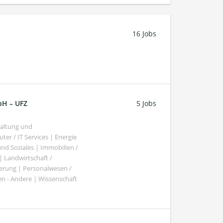
16 Jobs
bH – UFZ
5 Jobs
haltung und
er / IT Services | Energie
nd Soziales | Immobilien /
Landwirtschaft /
gierung | Personalwesen /
n - Andere | Wissenschaft