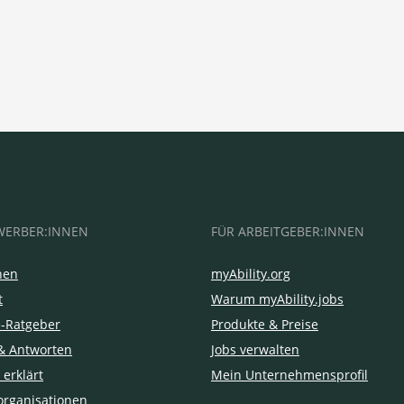
WERBER:INNEN
FÜR ARBEITGEBER:INNEN
hen
myAbility.org
t
Warum myAbility.jobs
e-Ratgeber
Produkte & Preise
& Antworten
Jobs verwalten
 erklärt
Mein Unternehmensprofil
organisationen