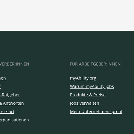
WERBER:INNEN
FÜR ARBEITGEBER:INNEN
hen
myAbility.org
t
Warum myAbility.jobs
e-Ratgeber
Produkte & Preise
& Antworten
Jobs verwalten
 erklärt
Mein Unternehmensprofil
organisationen