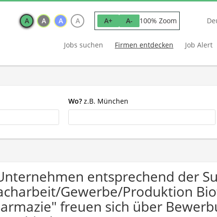
A
A
A
A
100% Zoom
A+
A-
De
Jobs suchen
Firmen entdecken
Job Alert
Wo?
z.B. München
Unternehmen entsprechend der S
acharbeit/Gewerbe/Produktion Bio
armazie" freuen sich über Bewer