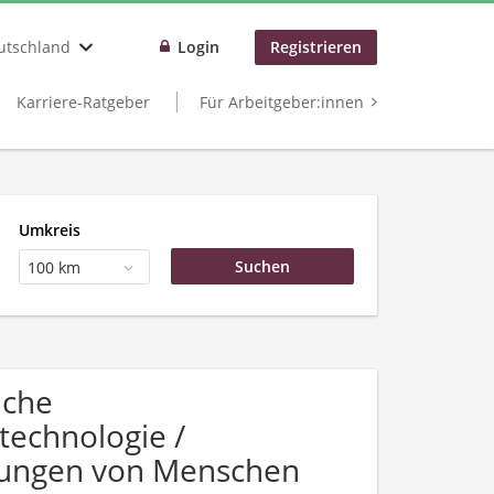
utschland
Login
Registrieren
Karriere-Ratgeber
Für Arbeitgeber:innen
Umkreis
100 km
uche
technologie /
bungen von Menschen