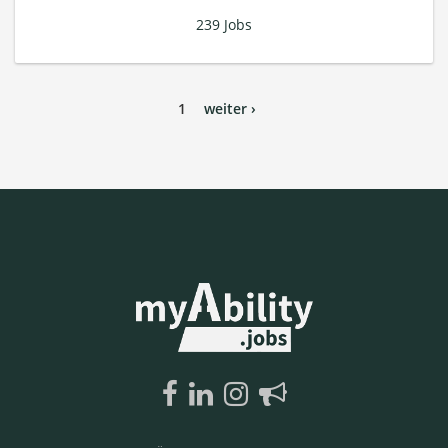
239 Jobs
1
weiter ›