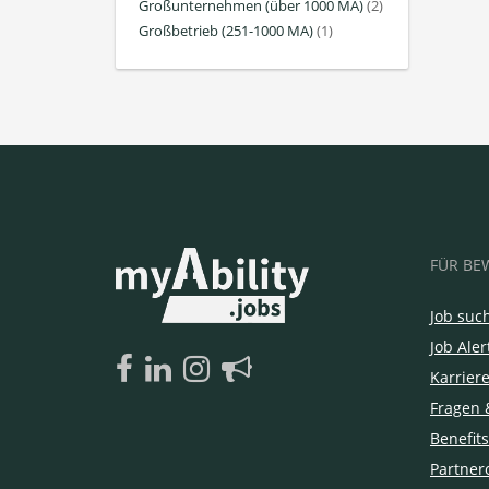
Großunternehmen (über 1000 MA)
(2)
Großbetrieb (251-1000 MA)
(1)
FÜR BE
Job suc
Job Aler
Karrier
Fragen 
Benefits
Partner