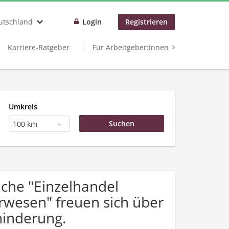
utschland
Login
Registrieren
Karriere-Ratgeber
Für Arbeitgeber:innen
Umkreis
100 km
che "Einzelhandel
erwesen" freuen sich über
inderung.