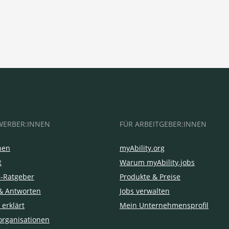
WERBER:INNEN
FÜR ARBEITGEBER:INNEN
hen
myAbility.org
t
Warum myAbility.jobs
e-Ratgeber
Produkte & Preise
& Antworten
Jobs verwalten
 erklärt
Mein Unternehmensprofil
organisationen