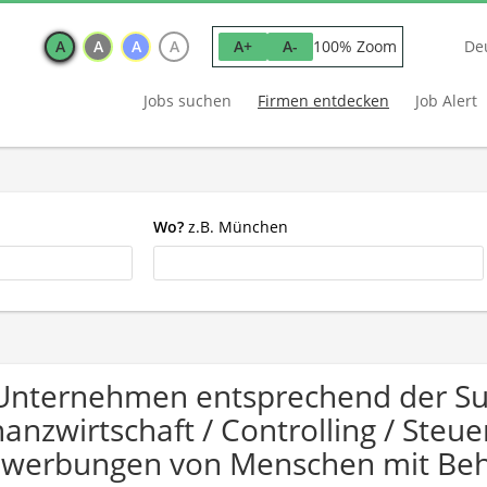
A
A
A
A
100% Zoom
A+
A-
De
Jobs suchen
Firmen entdecken
Job Alert
Wo?
z.B. München
Unternehmen entsprechend der Su
nanzwirtschaft / Controlling / Steu
werbungen von Menschen mit Beh