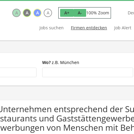
A
A
A
A
100% Zoom
A+
A-
De
Jobs suchen
Firmen entdecken
Job Alert
Wo?
z.B. München
Unternehmen entsprechend der Suc
staurants und Gaststättengewerbe"
werbungen von Menschen mit Beh