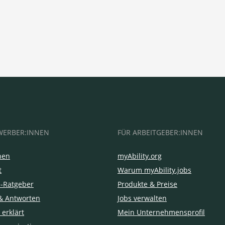
WERBER:INNEN
FÜR ARBEITGEBER:INNEN
hen
myAbility.org
t
Warum myAbility.jobs
e-Ratgeber
Produkte & Preise
& Antworten
Jobs verwalten
 erklärt
Mein Unternehmensprofil