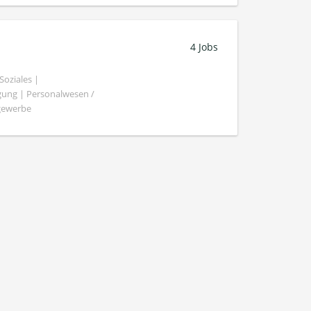
4 Jobs
oziales |
gung | Personalwesen /
ngewerbe