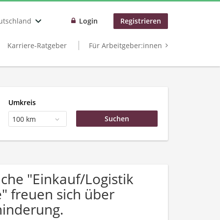
utschland
Login
Registrieren
Karriere-Ratgeber
Für Arbeitgeber:innen
Umkreis
100 km
he "Einkauf/Logistik
 freuen sich über
inderung.