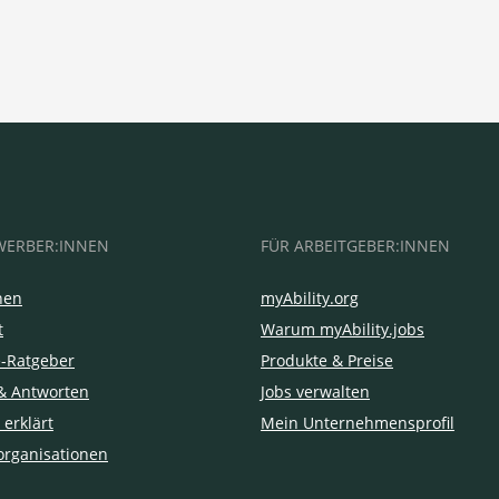
WERBER:INNEN
FÜR ARBEITGEBER:INNEN
hen
myAbility.org
t
Warum myAbility.jobs
e-Ratgeber
Produkte & Preise
& Antworten
Jobs verwalten
 erklärt
Mein Unternehmensprofil
organisationen