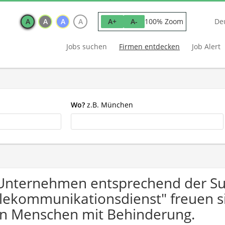
A
A
A
A
100% Zoom
A+
A-
De
Jobs suchen
Firmen entdecken
Job Alert
Wo?
z.B. München
Unternehmen entsprechend der Suc
lekommunikationsdienst" freuen 
n Menschen mit Behinderung.