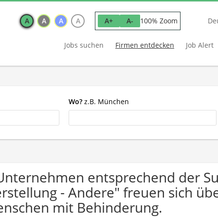
A
A
A
A
100% Zoom
A+
A-
De
Jobs suchen
Firmen entdecken
Job Alert
Wo?
z.B. München
Unternehmen entsprechend der Suc
rstellung - Andere" freuen sich ü
nschen mit Behinderung.