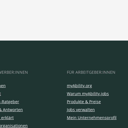
WERBER:INNEN
FÜR ARBEITGEBER:INNEN
hen
myAbility.org
t
Warum myAbility.jobs
e-Ratgeber
Produkte & Preise
& Antworten
Jobs verwalten
 erklärt
Mein Unternehmensprofil
organisationen