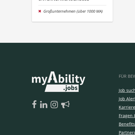
Großunternehmen (über 1000 MA)
FÜR BE
Job suc
Job Aler
Karrier
Fragen 
Benefits
Partner