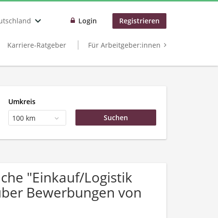
utschland
Login
Registrieren
Karriere-Ratgeber
Für Arbeitgeber:innen
Umkreis
100 km
he "Einkauf/Logistik
h über Bewerbungen von