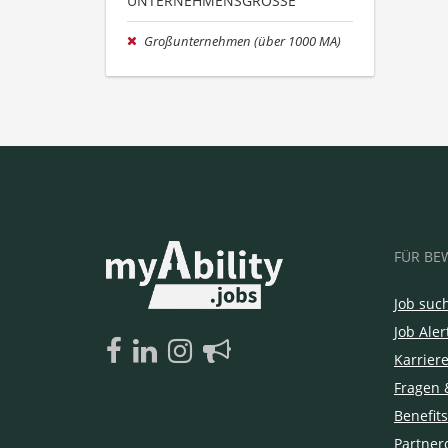
UNTERNEHMENSGRÖSSE
Großunternehmen (über 1000 MA)
FÜR BE
Job suc
Job Aler
Karrier
Fragen 
Benefits
Partner