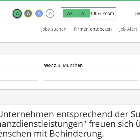
A
A
A
A
100% Zoom
A+
A-
De
Jobs suchen
Firmen entdecken
Job Alert
Wo?
z.B. München
Unternehmen entsprechend der Suc
nanzdienstleistungen" freuen sic
nschen mit Behinderung.