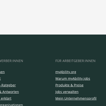
WERBER:INNEN
FÜR ARBEITGEBER:INNEN
hen
myAbility.org
t
Warum myAbility.jobs
e-Ratgeber
Produkte & Preise
& Antworten
Jobs verwalten
 erklärt
Mein Unternehmensprofil
organisationen