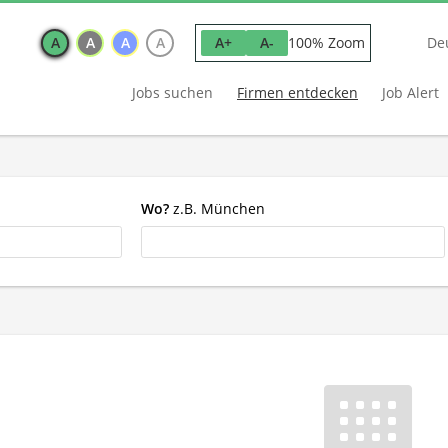
A
A
A
A
100% Zoom
A+
A-
De
Jobs suchen
Firmen entdecken
Job Alert
Wo?
z.B. München