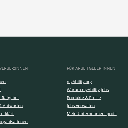
WERBER:INNEN
FÜR ARBEITGEBER:INNEN
hen
myAbility.org
t
Warum myAbility.jobs
e-Ratgeber
Produkte & Preise
& Antworten
Jobs verwalten
 erklärt
Mein Unternehmensprofil
organisationen