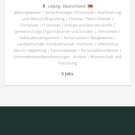
Leipzig
,
Deutschland
Bildungswesen | Biotechnologie / Pharmazie | Buchhaltung
und Wirtschaftsprüfung | Chemie / Petro-Chemie |
Computer / IT Services | Energie und Betriebsstoffe |
gemeinnützige Organisationen und Soziales | Immobilien /
Gebäudemanagement | Konstruktion / Baugewerbe |
Landwirtschaft / Forstwirtschaft / Fischerei | Öffentlicher
Dienst / Regierung | Personalwesen / Personaldienstleister |
Unternehmensdienstleistungen - Andere | Wissenschaft und
Forschung
5 Jobs