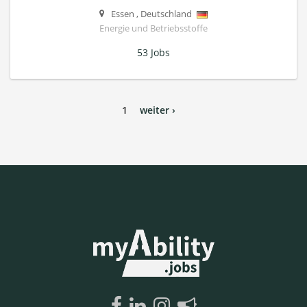
Essen
,
Deutschland
Energie und Betriebsstoffe
53 Jobs
1
weiter ›