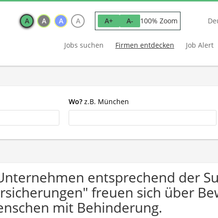
A
A
A
A
100% Zoom
A+
A-
De
Jobs suchen
Firmen entdecken
Job Alert
Wo?
z.B. München
Unternehmen entsprechend der Su
rsicherungen" freuen sich über B
nschen mit Behinderung.