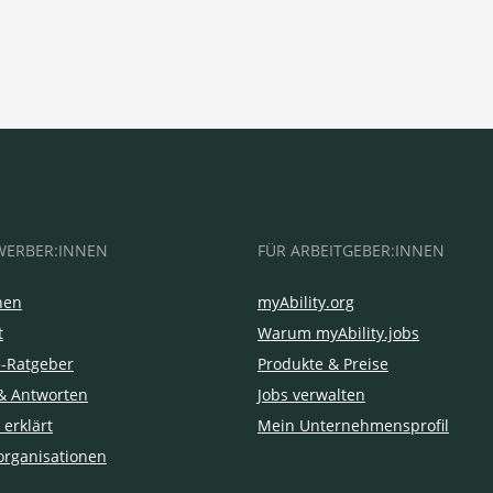
WERBER:INNEN
FÜR ARBEITGEBER:INNEN
hen
myAbility.org
t
Warum myAbility.jobs
e-Ratgeber
Produkte & Preise
& Antworten
Jobs verwalten
 erklärt
Mein Unternehmensprofil
organisationen