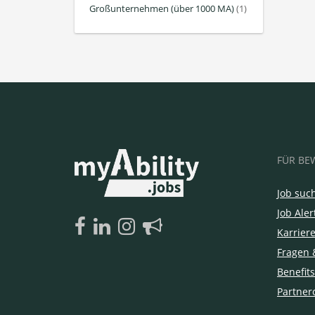
Großunternehmen (über 1000 MA)
(1)
FÜR BE
Job suc
Job Aler
Karrier
Fragen 
Benefits
Partner