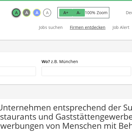
A
A
A
A
100% Zoom
A+
A-
De
Jobs suchen
Firmen entdecken
Job Alert
Wo?
z.B. München
Unternehmen entsprechend der Su
staurants und Gaststättengewerbe"
werbungen von Menschen mit Beh