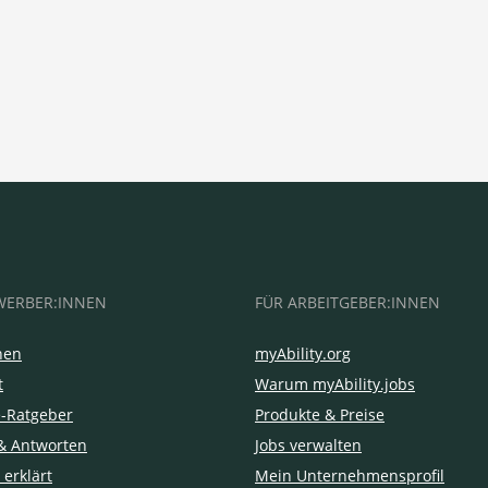
WERBER:INNEN
FÜR ARBEITGEBER:INNEN
hen
myAbility.org
t
Warum myAbility.jobs
e-Ratgeber
Produkte & Preise
& Antworten
Jobs verwalten
 erklärt
Mein Unternehmensprofil