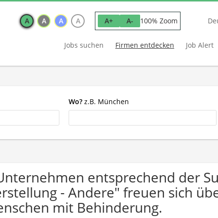
A
A
A
A
100% Zoom
A+
A-
De
Jobs suchen
Firmen entdecken
Job Alert
Wo?
z.B. München
Unternehmen entsprechend der Su
rstellung - Andere" freuen sich ü
nschen mit Behinderung.