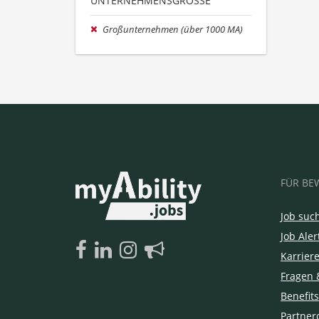
UNTERNEHMENSGRÖSSE
Großunternehmen (über 1000 MA)
FÜR BE
Job suc
Job Aler
Karrier
Fragen 
Benefits
Partner