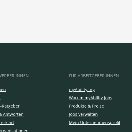
WERBER:INNEN
FÜR ARBEITGEBER:INNEN
hen
myAbility.org
t
Warum myAbility.jobs
e-Ratgeber
Produkte & Preise
& Antworten
Jobs verwalten
 erklärt
Mein Unternehmensprofil
organisationen