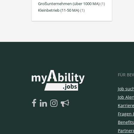
Großunternehmen (über 1000 MA)
(1)
Kleinbetrieb (11-50 MA)
(1)
FÜR BE
Job suc
Job Aler
Karrier
Fragen 
Benefits
Partner