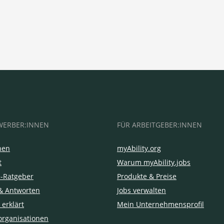
WERBER:INNEN
FÜR ARBEITGEBER:INNEN
hen
myAbility.org
t
Warum myAbility.jobs
e-Ratgeber
Produkte & Preise
& Antworten
Jobs verwalten
 erklärt
Mein Unternehmensprofil
organisationen