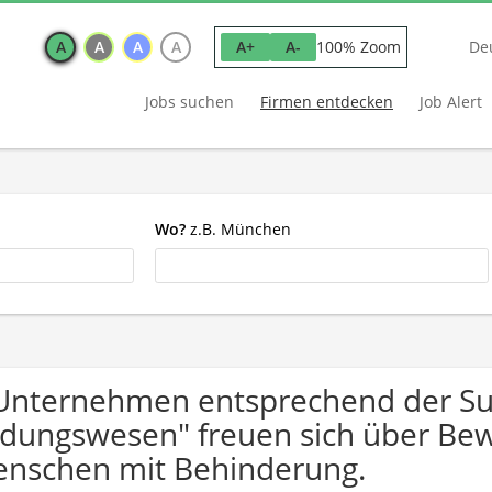
A
A
A
A
100% Zoom
A+
A-
De
Jobs suchen
Firmen entdecken
Job Alert
Wo?
z.B. München
Unternehmen entsprechend der Su
ldungswesen" freuen sich über B
nschen mit Behinderung.