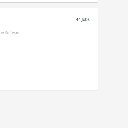
44 Jobs
ter Software |