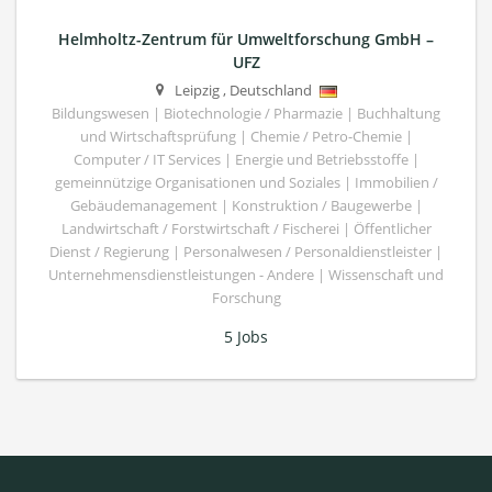
Helmholtz-Zentrum für Umweltforschung GmbH –
UFZ
Leipzig
,
Deutschland
Bildungswesen | Biotechnologie / Pharmazie | Buchhaltung
und Wirtschaftsprüfung | Chemie / Petro-Chemie |
Computer / IT Services | Energie und Betriebsstoffe |
gemeinnützige Organisationen und Soziales | Immobilien /
Gebäudemanagement | Konstruktion / Baugewerbe |
Landwirtschaft / Forstwirtschaft / Fischerei | Öffentlicher
Dienst / Regierung | Personalwesen / Personaldienstleister |
Unternehmensdienstleistungen - Andere | Wissenschaft und
Forschung
5 Jobs