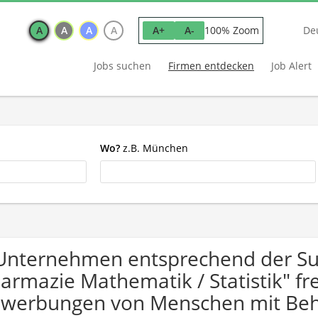
A
A
A
A
100% Zoom
A+
A-
De
Jobs suchen
Firmen entdecken
Job Alert
Wo?
z.B. München
Unternehmen entsprechend der Suc
armazie Mathematik / Statistik" fr
werbungen von Menschen mit Beh