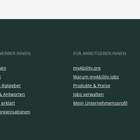
WERBER:INNEN
FÜR ARBEITGEBER:INNEN
hen
myAbility.org
t
Warum myAbility.jobs
e-Ratgeber
Produkte & Preise
& Antworten
Jobs verwalten
 erklärt
Mein Unternehmensprofil
organisationen