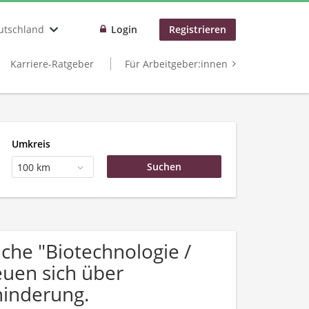
utschland
Login
Registrieren
Karriere-Ratgeber
Für Arbeitgeber:innen
Umkreis
100 km
he "Biotechnologie /
euen sich über
inderung.