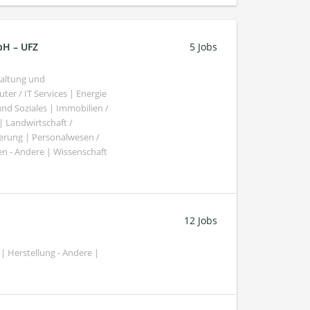
bH – UFZ
5 Jobs
haltung und
er / IT Services | Energie
nd Soziales | Immobilien /
Landwirtschaft /
gierung | Personalwesen /
n - Andere | Wissenschaft
12 Jobs
| Herstellung - Andere |