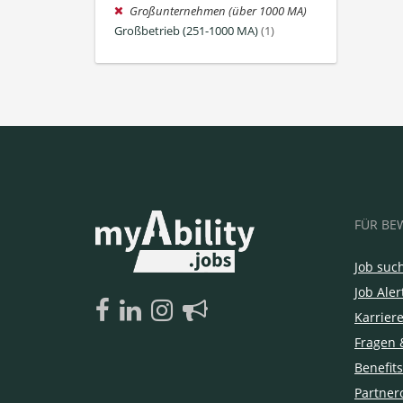
Großunternehmen (über 1000 MA)
Großbetrieb (251-1000 MA)
(1)
FÜR BE
Job suc
Job Aler
Karrier
Fragen 
Benefits
Partner