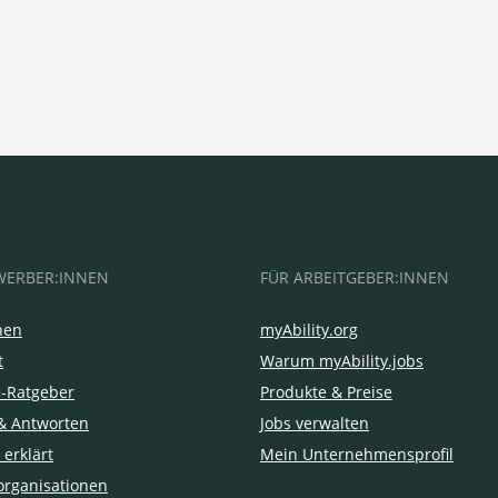
WERBER:INNEN
FÜR ARBEITGEBER:INNEN
hen
myAbility.org
t
Warum myAbility.jobs
e-Ratgeber
Produkte & Preise
& Antworten
Jobs verwalten
 erklärt
Mein Unternehmensprofil
organisationen