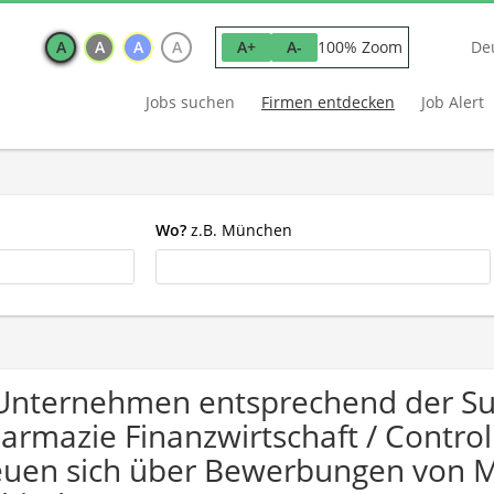
A
A
A
A
100% Zoom
A+
A-
De
Jobs suchen
Firmen entdecken
Job Alert
Wo?
z.B. München
Unternehmen entsprechend der Suc
armazie Finanzwirtschaft / Control
euen sich über Bewerbungen von 