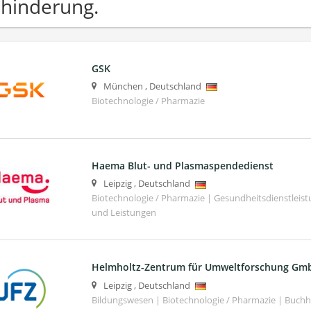
hinderung.
GSK
München
,
Deutschland
Biotechnologie / Pharmazie
Haema Blut- und Plasmaspendedienst
Leipzig
,
Deutschland
Biotechnologie / Pharmazie | Gesundheitsdienstleis
und Leistungen
Helmholtz-Zentrum für Umweltforschung Gm
Leipzig
,
Deutschland
Bildungswesen | Biotechnologie / Pharmazie | Buch