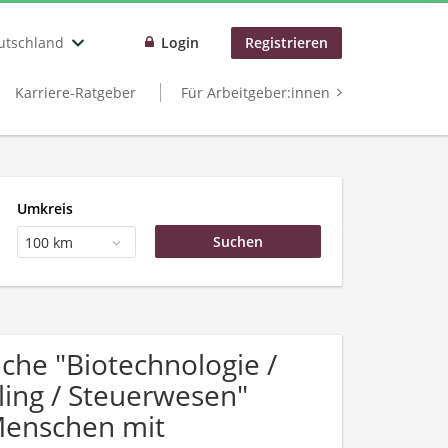
utschland
Login
Registrieren
Karriere-Ratgeber
Für Arbeitgeber:innen
Umkreis
100 km
he "Biotechnologie /
ling / Steuerwesen"
Menschen mit