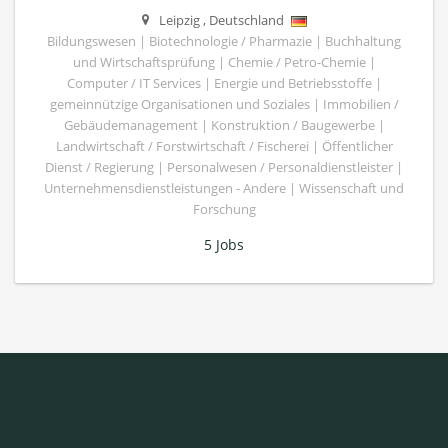
Leipzig
,
Deutschland
Bildungswesen | Biotechnologie / Pharmazie | Buchhaltung
und Wirtschaftsprüfung | Chemie / Petro-Chemie |
Computer / IT Services | Energie und Betriebsstoffe |
gemeinnützige Organisationen und Soziales | Immobilien /
Gebäudemanagement | Konstruktion / Baugewerbe |
Landwirtschaft / Forstwirtschaft / Fischerei | Öffentlicher
Dienst / Regierung | Personalwesen / Personaldienstleister |
Unternehmensdienstleistungen - Andere | Wissenschaft und
Forschung
5 Jobs