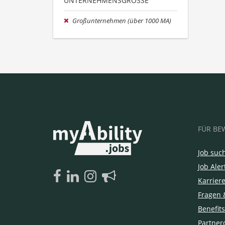
UNTERNEHMENSGRÖSSE
Großunternehmen (über 1000 MA)
FÜR BE
Job suc
Job Aler
Karrier
Fragen 
Benefits
Partner