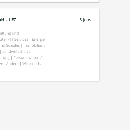
bH – UFZ
5 Jobs
haltung und
er / IT Services | Energie
nd Soziales | Immobilien /
Landwirtschaft /
gierung | Personalwesen /
n - Andere | Wissenschaft