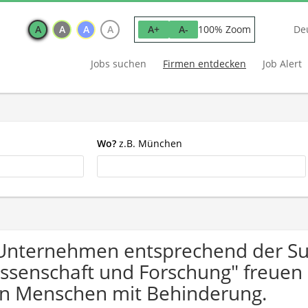
A
A
A
A
100% Zoom
A+
A-
De
Jobs suchen
Firmen entdecken
Job Alert
Wo?
z.B. München
Unternehmen entsprechend der Su
ssenschaft und Forschung" freuen
n Menschen mit Behinderung.