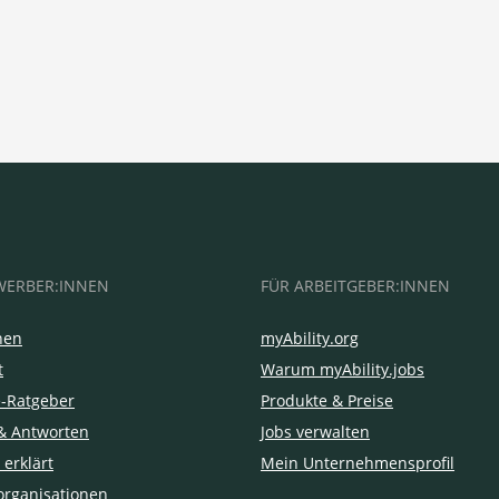
WERBER:INNEN
FÜR ARBEITGEBER:INNEN
hen
myAbility.org
t
Warum myAbility.jobs
e-Ratgeber
Produkte & Preise
& Antworten
Jobs verwalten
 erklärt
Mein Unternehmensprofil
organisationen