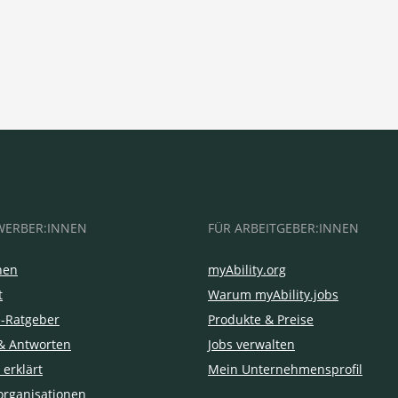
WERBER:INNEN
FÜR ARBEITGEBER:INNEN
hen
myAbility.org
t
Warum myAbility.jobs
e-Ratgeber
Produkte & Preise
& Antworten
Jobs verwalten
 erklärt
Mein Unternehmensprofil
organisationen