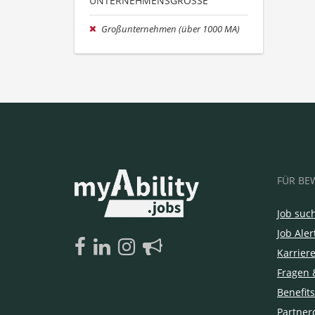
UNTERNEHMENSGRÖSSE
Großunternehmen (über 1000 MA)
FÜR BE
Job suc
Job Aler
Karrier
Fragen 
Benefits
Partner