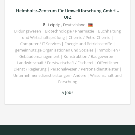
Helmholtz-Zentrum für Umweltforschung GmbH –
UFZ
Leipzig
,
Deutschland
Bildungswesen | Biotechnologie / Pharmazie | Buchhaltung
und Wirtschaftsprüfung | Chemie / Petro-Chemie |
Computer / IT Services | Energie und Betriebsstoffe |
gemeinnützige Organisationen und Soziales | Immobilien /
Gebäudemanagement | Konstruktion / Baugewerbe |
Landwirtschaft / Forstwirtschaft / Fischerei | Öffentlicher
Dienst / Regierung | Personalwesen / Personaldienstleister |
Unternehmensdienstleistungen - Andere | Wissenschaft und
Forschung
5 Jobs