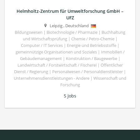
Helmholtz-Zentrum für Umweltforschung GmbH –
UFZ
Leipzig
,
Deutschland
Bildungswesen | Biotechnologie / Pharmazie | Buchhaltung
und Wirtschaftsprüfung | Chemie / Petro-Chemie |
Computer / IT Services | Energie und Betriebsstoffe |
gemeinnützige Organisationen und Soziales | Immobilien /
Gebäudemanagement | Konstruktion / Baugewerbe |
Landwirtschaft / Forstwirtschaft / Fischerei | Öffentlicher
Dienst / Regierung | Personalwesen / Personaldienstleister |
Unternehmensdienstleistungen - Andere | Wissenschaft und
Forschung
5 Jobs