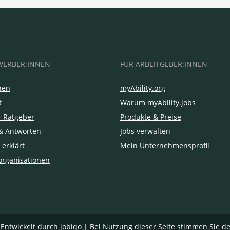
WERBER:INNEN
FÜR ARBEITGEBER:INNEN
hen
myAbility.org
t
Warum myAbility.jobs
e-Ratgeber
Produkte & Preise
& Antworten
Jobs verwalten
 erklärt
Mein Unternehmensprofil
organisationen
|
Entwickelt durch jobiqo
| Bei Nutzung dieser Seite stimmen Sie d