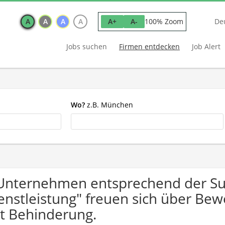
A
A
A
A
100% Zoom
A+
A-
De
Jobs suchen
Firmen entdecken
Job Alert
Wo?
z.B. München
Unternehmen entsprechend der Su
enstleistung" freuen sich über B
t Behinderung.