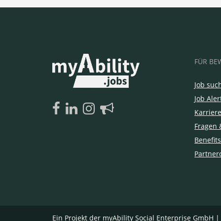
FÜR BE
Job suc
Job Aler
Karrier
Fragen 
Benefits
Partner
Ein Projekt der
myAbility Social Enterprise GmbH