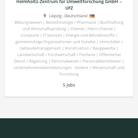
Helmholtz-Zentrum für Umweltforschung GmbH –
UFZ
Leipzig
,
Deutschland
Bildungswesen | Biotechnologie / Pharmazie | Buchhaltung
und Wirtschaftsprüfung | Chemie / Petro-Chemie |
Computer / IT Services | Energie und Betriebsstoffe |
gemeinnützige Organisationen und Soziales | Immobilien /
Gebäudemanagement | Konstruktion / Baugewerbe |
Landwirtschaft / Forstwirtschaft / Fischerei | Öffentlicher
Dienst / Regierung | Personalwesen / Personaldienstleister |
Unternehmensdienstleistungen - Andere | Wissenschaft und
Forschung
5 Jobs