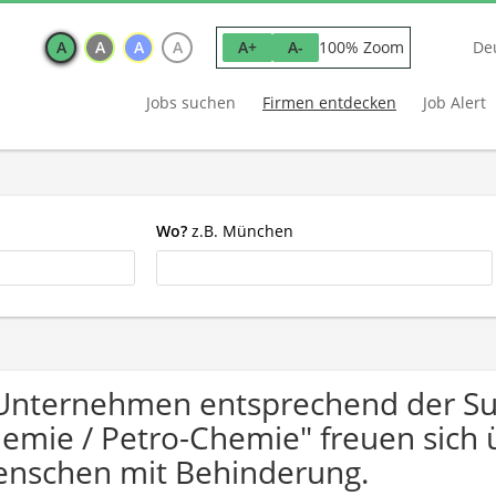
A
A
A
A
100% Zoom
A+
A-
De
Jobs suchen
Firmen entdecken
Job Alert
Wo?
z.B. München
Unternehmen entsprechend der Su
emie / Petro-Chemie" freuen sich
nschen mit Behinderung.