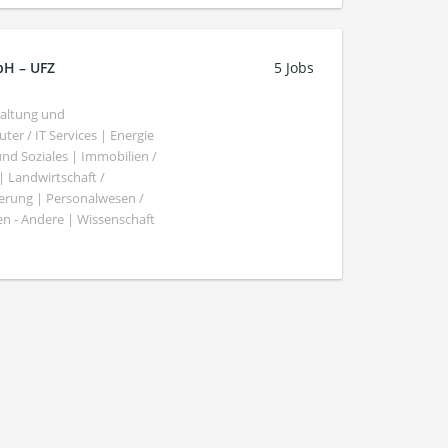
bH – UFZ
5 Jobs
haltung und
er / IT Services | Energie
nd Soziales | Immobilien /
Landwirtschaft /
gierung | Personalwesen /
n - Andere | Wissenschaft