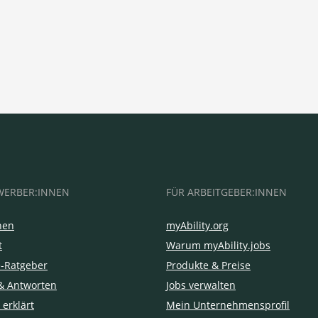
WERBER:INNEN
FÜR ARBEITGEBER:INNEN
hen
myAbility.org
t
Warum myAbility.jobs
e-Ratgeber
Produkte & Preise
& Antworten
Jobs verwalten
 erklärt
Mein Unternehmensprofil