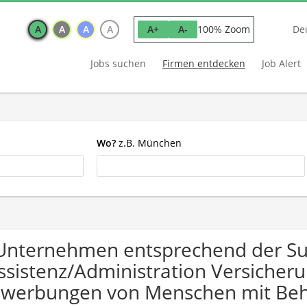
A
A
A
A
100% Zoom
A+
A-
De
Jobs suchen
Firmen entdecken
Job Alert
Wo?
z.B. München
Unternehmen entsprechend der S
ssistenz/Administration Versicheru
werbungen von Menschen mit Beh