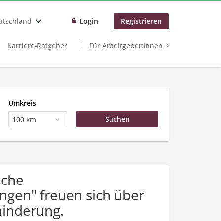
utschland
Login
Registrieren
Karriere-Ratgeber
Für Arbeitgeber:innen
Umkreis
100 km
uche
ngen" freuen sich über
inderung.