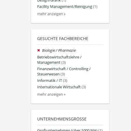
Design/Grafik
(1)
Facility Management/Reinigung
(1)
mehr anzeigen »
GESUCHTE FACHBEREICHE
Biologie / Pharmazie
Betriebswirtschaftslehre /
Management
(3)
Finanzwirtschaft / Controlling /
Steuerwesen
(3)
Informatik / IT
(3)
Internationale Wirtschaft
(3)
mehr anzeigen »
UNTERNEHMENSGRÖSSE
Großunternehmen (über 1000 MA)
(1)