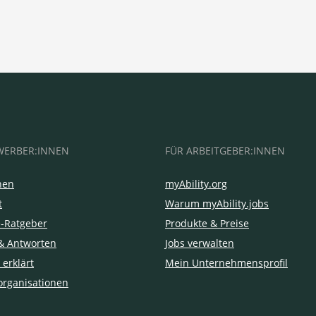
WERBER:INNEN
FÜR ARBEITGEBER:INNEN
hen
myAbility.org
t
Warum myAbility.jobs
e-Ratgeber
Produkte & Preise
& Antworten
Jobs verwalten
 erklärt
Mein Unternehmensprofil
organisationen