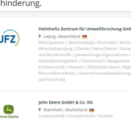
hinderung.
Helmholtz-Zentrum für Umweltforschung Gm
Leipzig
,
Deutschland
Bildungswesen | Biotechnologie / Pharmazie | Buch
Wirtschaftsprüfung | Chemie / Petro-Chemie | Comput
und Betriebsstoffe | gemeinnützige Organisationen u
Gebäudemanagement | Konstruktion / Baugewerbe | 
Forstwirtschaft / Fischerei | Öffentlicher Dienst / Re
Personaldienstleister | Unternehmensdienstleistunge
und Forschung
John Deere GmbH & Co. KG
Mannheim
,
Deutschland
Landwirtschaft / Forstwirtschaft / Fischerei