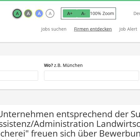
A
A
A
A
100% Zoom
A+
A-
De
Jobs suchen
Firmen entdecken
Job Alert
Wo?
z.B. München
Unternehmen entsprechend der S
ssistenz/Administration Landwirtsch
scherei" freuen sich über Bewerb