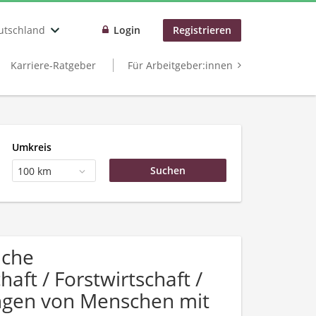
utschland
Login
Registrieren
Karriere-Ratgeber
Für Arbeitgeber:innen
Umkreis
100 km
uche
aft / Forstwirtschaft /
ungen von Menschen mit