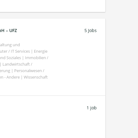
bH – UFZ
5 Jobs
haltung und
er / IT Services | Energie
nd Soziales | Immobilien /
Landwirtschaft /
gierung | Personalwesen /
n - Andere | Wissenschaft
1 job