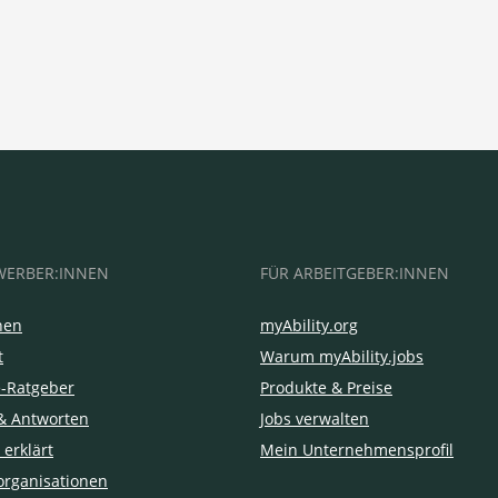
WERBER:INNEN
FÜR ARBEITGEBER:INNEN
hen
myAbility.org
t
Warum myAbility.jobs
e-Ratgeber
Produkte & Preise
& Antworten
Jobs verwalten
 erklärt
Mein Unternehmensprofil
organisationen