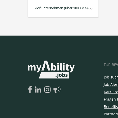
Großunternehmen (über 1000 MA)
(2)
FÜR BE
Job suc
Job Aler
Karrier
Fragen 
Benefits
Partner