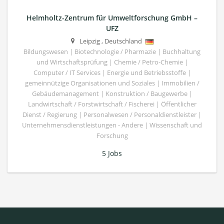
Helmholtz-Zentrum für Umweltforschung GmbH –
UFZ
Leipzig
,
Deutschland
Bildungswesen | Biotechnologie / Pharmazie | Buchhaltung
und Wirtschaftsprüfung | Chemie / Petro-Chemie |
Computer / IT Services | Energie und Betriebsstoffe |
gemeinnützige Organisationen und Soziales | Immobilien /
Gebäudemanagement | Konstruktion / Baugewerbe |
Landwirtschaft / Forstwirtschaft / Fischerei | Öffentlicher
Dienst / Regierung | Personalwesen / Personaldienstleister |
Unternehmensdienstleistungen - Andere | Wissenschaft und
Forschung
5 Jobs