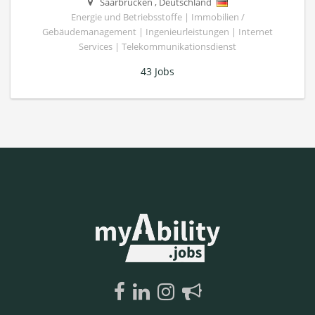
Saarbrücken
,
Deutschland
Energie und Betriebsstoffe | Immobilien /
Gebäudemanagement | Ingenieurleistungen | Internet
Services | Telekommunikationsdienst
43 Jobs