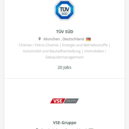
TÜV SÜD
München
,
Deutschland
Chemie / Petro-Chemie | Energie und Betriebsstoffe |
Automobil und Bauteilherstellung | Immobilien /
Gebäudemanagement
20 Jobs
VSE-Gruppe