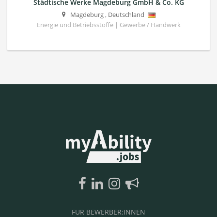
Städtische Werke Magdeburg GmbH & Co. KG
Magdeburg
,
Deutschland
Energie und Betriebsstoffe | Gewerbe / Handwerk
FÜR BEWERBER:INNEN