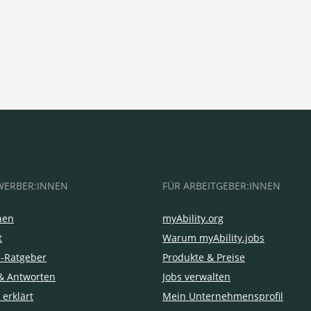
WERBER:INNEN
FÜR ARBEITGEBER:INNEN
hen
myAbility.org
t
Warum myAbility.jobs
e-Ratgeber
Produkte & Preise
& Antworten
Jobs verwalten
 erklärt
Mein Unternehmensprofil