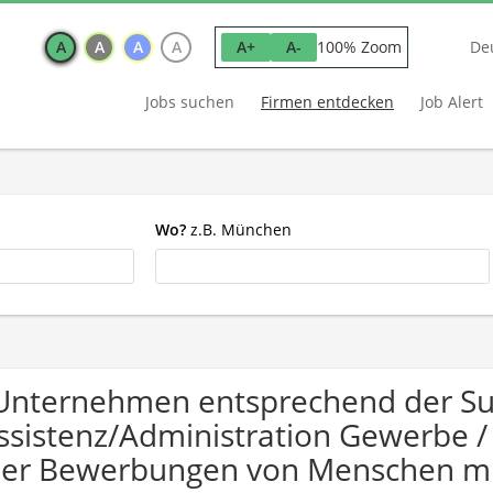
A
A
A
A
100% Zoom
A+
A-
De
Jobs suchen
Firmen entdecken
Job Alert
Wo?
z.B. München
Unternehmen entsprechend der S
ssistenz/Administration Gewerbe /
er Bewerbungen von Menschen mi