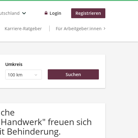
utschland
Login
Registrieren
Karriere-Ratgeber
Für Arbeitgeber:innen
Umkreis
100 km
uche
 Handwerk" freuen sich
t Behinderung.