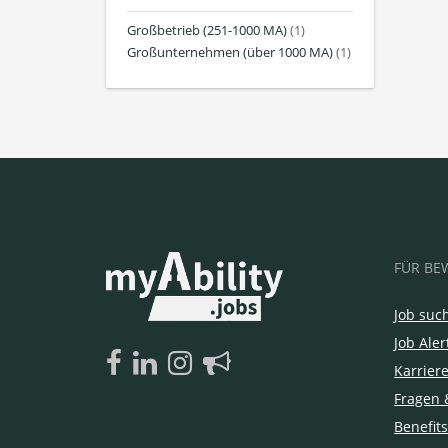
Großbetrieb (251-1000 MA)
(1)
Großunternehmen (über 1000 MA)
(1)
FÜR BE
Job suc
Job Aler
Karrier
Fragen 
Benefits