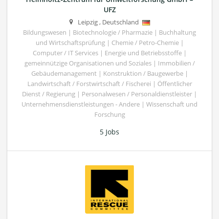
UFZ
Leipzig
,
Deutschland
Bildungswesen | Biotechnologie / Pharmazie | Buchhaltung
und Wirtschaftsprüfung | Chemie / Petro-Chemie |
Computer / IT Services | Energie und Betriebsstoffe |
gemeinnützige Organisationen und Soziales | Immobilien /
Gebäudemanagement | Konstruktion / Baugewerbe |
Landwirtschaft / Forstwirtschaft / Fischerei | Öffentlicher
Dienst / Regierung | Personalwesen / Personaldienstleister |
Unternehmensdienstleistungen - Andere | Wissenschaft und
Forschung
5 Jobs