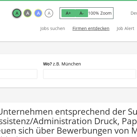
A
A
A
A
100% Zoom
A+
A-
De
Jobs suchen
Firmen entdecken
Job Alert
Wo?
z.B. München
Unternehmen entsprechend der S
ssistenz/Administration Druck, Pa
euen sich über Bewerbungen von 