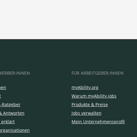
WERBER:INNEN
FÜR ARBEITGEBER:INNEN
hen
myAbility.org
t
Warum myAbility.jobs
e-Ratgeber
Produkte & Preise
& Antworten
Jobs verwalten
 erklärt
Mein Unternehmensprofil
organisationen