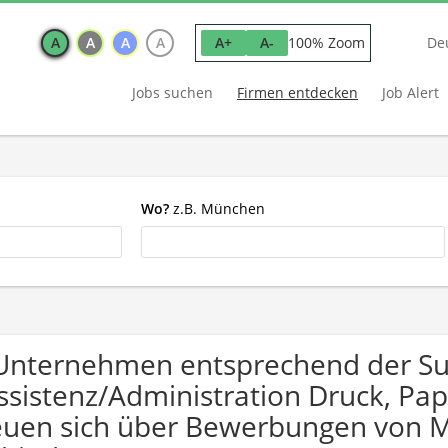
A
A
A
A
100% Zoom
A+
A-
De
Jobs suchen
Firmen entdecken
Job Alert
Wo?
z.B. München
Unternehmen entsprechend der S
ssistenz/Administration Druck, Pa
euen sich über Bewerbungen von 