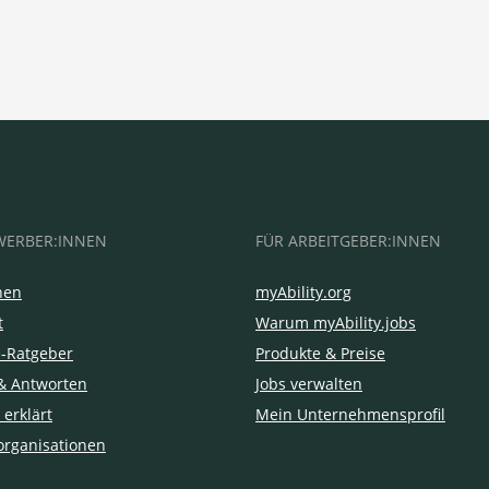
WERBER:INNEN
FÜR ARBEITGEBER:INNEN
hen
myAbility.org
t
Warum myAbility.jobs
e-Ratgeber
Produkte & Preise
& Antworten
Jobs verwalten
 erklärt
Mein Unternehmensprofil
organisationen