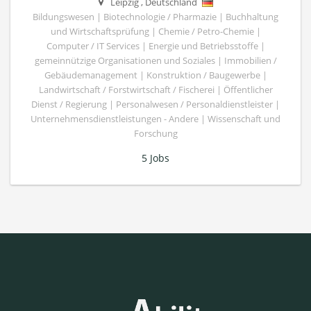
Leipzig
,
Deutschland
Bildungswesen | Biotechnologie / Pharmazie | Buchhaltung
und Wirtschaftsprüfung | Chemie / Petro-Chemie |
Computer / IT Services | Energie und Betriebsstoffe |
gemeinnützige Organisationen und Soziales | Immobilien /
Gebäudemanagement | Konstruktion / Baugewerbe |
Landwirtschaft / Forstwirtschaft / Fischerei | Öffentlicher
Dienst / Regierung | Personalwesen / Personaldienstleister |
Unternehmensdienstleistungen - Andere | Wissenschaft und
Forschung
5 Jobs