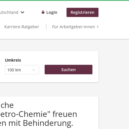
utschland
Login
Registrieren
Karriere-Ratgeber
Für Arbeitgeber:innen
Umkreis
100 km
uche
Petro-Chemie" freuen
n mit Behinderung.