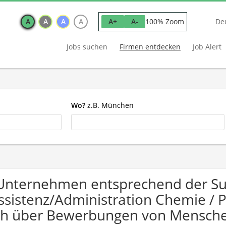
A
A
A
A
100% Zoom
A+
A-
De
Jobs suchen
Firmen entdecken
Job Alert
Wo?
z.B. München
Unternehmen entsprechend der S
ssistenz/Administration Chemie / 
ch über Bewerbungen von Mensche