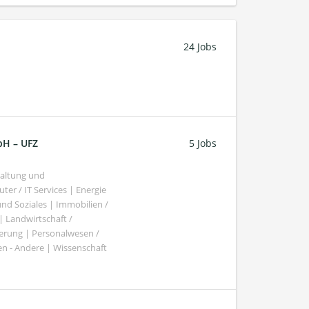
24 Jobs
bH – UFZ
5 Jobs
haltung und
er / IT Services | Energie
nd Soziales | Immobilien /
Landwirtschaft /
gierung | Personalwesen /
n - Andere | Wissenschaft