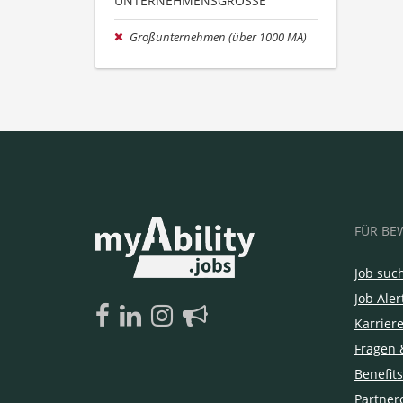
UNTERNEHMENSGRÖSSE
Großunternehmen (über 1000 MA)
FÜR BE
Job suc
Job Aler
Karrier
Fragen 
Benefits
Partner