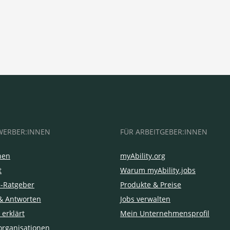
WERBER:INNEN
FÜR ARBEITGEBER:INNEN
hen
myAbility.org
t
Warum myAbility.jobs
e-Ratgeber
Produkte & Preise
& Antworten
Jobs verwalten
 erklärt
Mein Unternehmensprofil
organisationen