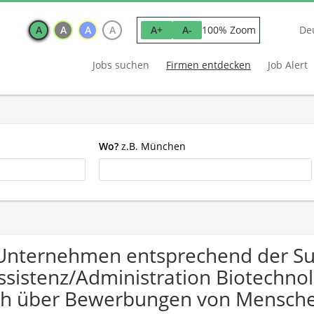
A
A
A
A
100% Zoom
A+
A-
De
Jobs suchen
Firmen entdecken
Job Alert
Wo?
z.B. München
Unternehmen entsprechend der S
ssistenz/Administration Biotechno
ch über Bewerbungen von Mensche