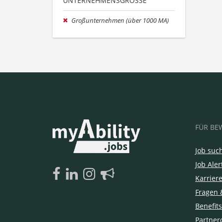
UNTERNEHMENSGRÖSSE
Großunternehmen (über 1000 MA)
FÜR BE
Job suc
Job Aler
Karrier
Fragen 
Benefits
Partner