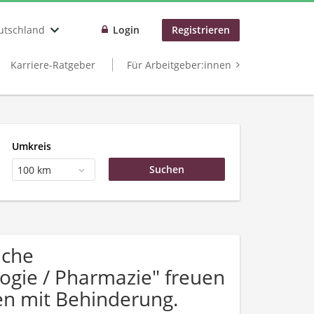
utschland
Login
Registrieren
Karriere-Ratgeber
Für Arbeitgeber:innen
Umkreis
100 km
uche
logie / Pharmazie" freuen
n mit Behinderung.