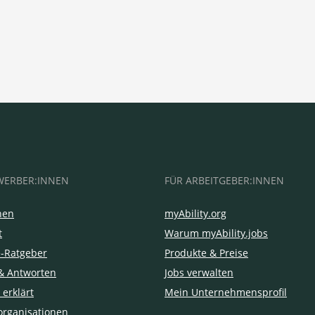
WERBER:INNEN
FÜR ARBEITGEBER:INNEN
hen
myAbility.org
t
Warum myAbility.jobs
e-Ratgeber
Produkte & Preise
& Antworten
Jobs verwalten
 erklärt
Mein Unternehmensprofil
organisationen