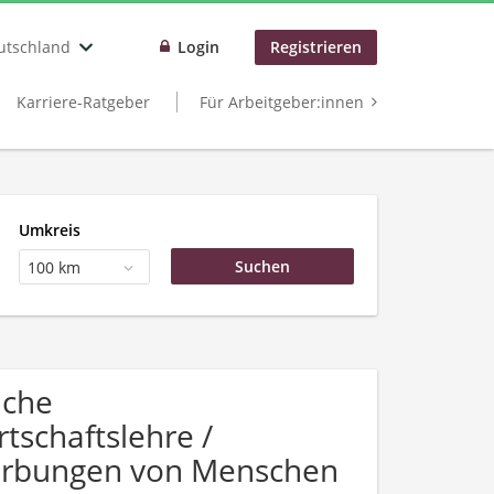
utschland
Login
Registrieren
Karriere-Ratgeber
Für Arbeitgeber:innen
Umkreis
100 km
uche
tschaftslehre /
erbungen von Menschen