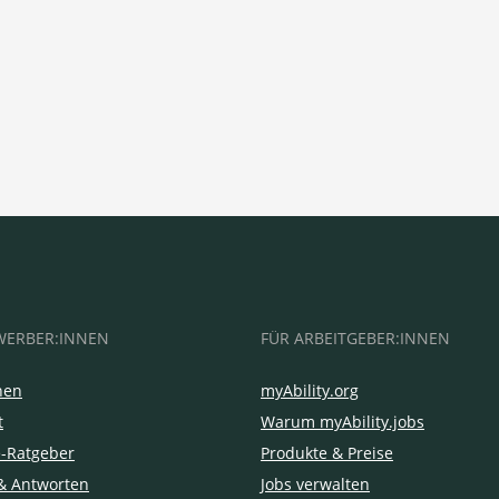
WERBER:INNEN
FÜR ARBEITGEBER:INNEN
hen
myAbility.org
t
Warum myAbility.jobs
e-Ratgeber
Produkte & Preise
& Antworten
Jobs verwalten