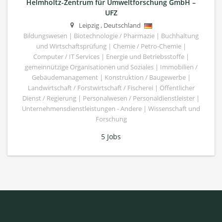
Helmholtz-Zentrum für Umweltforschung GmbH –
UFZ
Leipzig
,
Deutschland
Bildungswesen | Biotechnologie / Pharmazie | Buchhaltung
und Wirtschaftsprüfung | Chemie / Petro-Chemie |
Computer / IT Services | Energie und Betriebsstoffe |
gemeinnützige Organisationen und Soziales | Immobilien /
Gebäudemanagement | Konstruktion / Baugewerbe |
Landwirtschaft / Forstwirtschaft / Fischerei | Öffentlicher
Dienst / Regierung | Personalwesen / Personaldienstleister |
Unternehmensdienstleistungen - Andere | Wissenschaft und
Forschung
5 Jobs