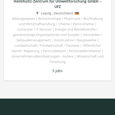
Helmholtz-Zentrum für Umweltforschung GmbH –
UFZ
Leipzig
,
Deutschland
Bildungswesen | Biotechnologie / Pharmazie | Buchhaltung
und Wirtschaftsprüfung | Chemie / Petro-Chemie |
Computer / IT Services | Energie und Betriebsstoffe |
gemeinnützige Organisationen und Soziales | Immobilien /
Gebäudemanagement | Konstruktion / Baugewerbe |
Landwirtschaft / Forstwirtschaft / Fischerei | Öffentlicher
Dienst / Regierung | Personalwesen / Personaldienstleister |
Unternehmensdienstleistungen - Andere | Wissenschaft und
Forschung
5 Jobs