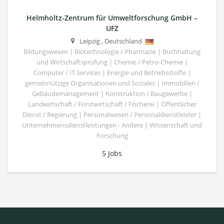
Helmholtz-Zentrum für Umweltforschung GmbH –
UFZ
Leipzig
,
Deutschland
Bildungswesen | Biotechnologie / Pharmazie | Buchhaltung
und Wirtschaftsprüfung | Chemie / Petro-Chemie |
Computer / IT Services | Energie und Betriebsstoffe |
gemeinnützige Organisationen und Soziales | Immobilien /
Gebäudemanagement | Konstruktion / Baugewerbe |
Landwirtschaft / Forstwirtschaft / Fischerei | Öffentlicher
Dienst / Regierung | Personalwesen / Personaldienstleister |
Unternehmensdienstleistungen - Andere | Wissenschaft und
Forschung
5 Jobs