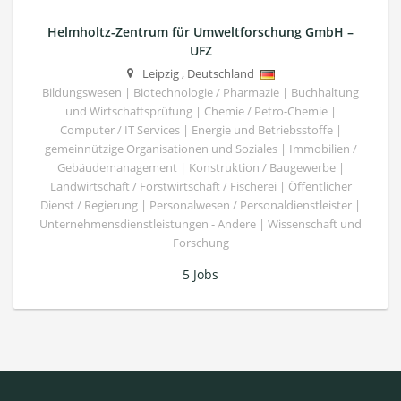
Helmholtz-Zentrum für Umweltforschung GmbH –
UFZ
Leipzig
,
Deutschland
Bildungswesen | Biotechnologie / Pharmazie | Buchhaltung
und Wirtschaftsprüfung | Chemie / Petro-Chemie |
Computer / IT Services | Energie und Betriebsstoffe |
gemeinnützige Organisationen und Soziales | Immobilien /
Gebäudemanagement | Konstruktion / Baugewerbe |
Landwirtschaft / Forstwirtschaft / Fischerei | Öffentlicher
Dienst / Regierung | Personalwesen / Personaldienstleister |
Unternehmensdienstleistungen - Andere | Wissenschaft und
Forschung
5 Jobs