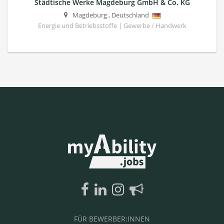
Städtische Werke Magdeburg GmbH & Co. KG
Magdeburg
,
Deutschland
Energie und Betriebsstoffe | Gewerbe / Handwerk
FÜR BEWERBER:INNEN