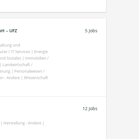
bH – UFZ
5 Jobs
haltung und
er / IT Services | Energie
nd Soziales | Immobilien /
Landwirtschaft /
gierung | Personalwesen /
n - Andere | Wissenschaft
12 Jobs
| Herstellung - Andere |