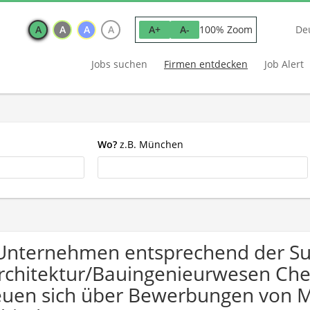
A
A
A
A
100% Zoom
A+
A-
De
Jobs suchen
Firmen entdecken
Job Alert
Wo?
z.B. München
Unternehmen entsprechend der S
rchitektur/Bauingenieurwesen Che
euen sich über Bewerbungen von 