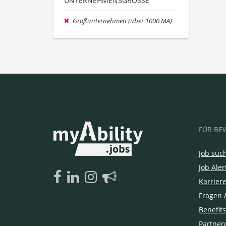
UNTERNEHMENSGRÖSSE
Großunternehmen (über 1000 MA)
FÜR BE
Job suc
Job Aler
Karrier
Fragen 
Benefits
Partner