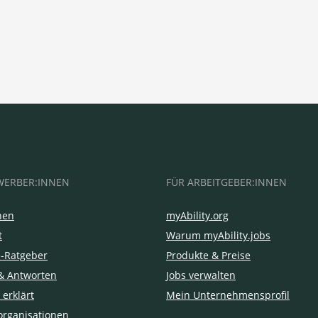
WERBER:INNEN
FÜR ARBEITGEBER:INNEN
hen
myAbility.org
t
Warum myAbility.jobs
e-Ratgeber
Produkte & Preise
& Antworten
Jobs verwalten
 erklärt
Mein Unternehmensprofil
organisationen